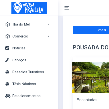
Ilha do Mel
Voltar
A Ilha do Mel
Comércio
Pontos Turísticos
POUSADA DO
Pousadas
Notícias
Mapa Turístico
Camping
Serviços
Bares
Passeios Turísticos
Casas
Mercados
Táxis Náuticos
Lojas
Estacionamentos
Encantadas