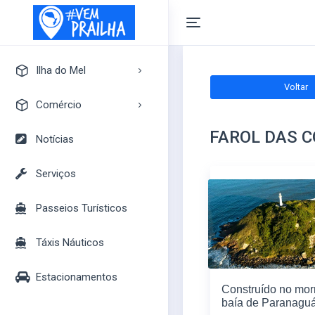
Ilha do Mel
Voltar
A Ilha do Mel
Comércio
Pontos Turísticos
FAROL DAS 
Pousadas
Notícias
Mapa Turístico
Camping
Serviços
Bares
Passeios Turísticos
Casas
Mercados
Táxis Náuticos
Lojas
Estacionamentos
Construído no mor
baía de Paranaguá