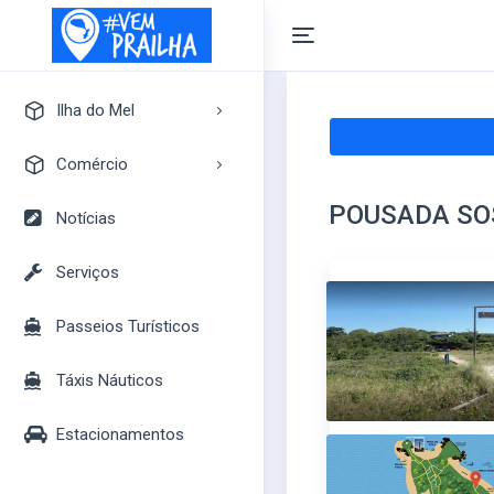
Ilha do Mel
A Ilha do Mel
Comércio
Pontos Turísticos
POUSADA SO
Pousadas
Notícias
Mapa Turístico
Camping
Serviços
Bares
Passeios Turísticos
Casas
Mercados
Táxis Náuticos
Lojas
Estacionamentos