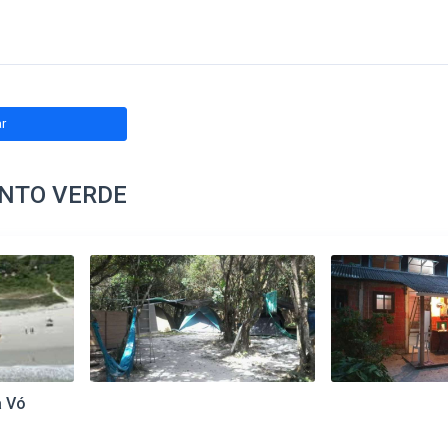
ar
NTO VERDE
a Vó