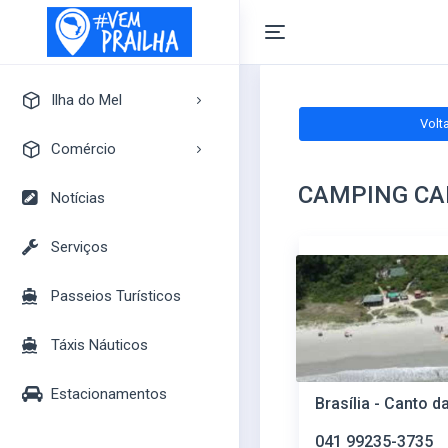
Ilha do Mel
Volt
A Ilha do Mel
Comércio
Pontos Turísticos
CAMPING CA
Pousadas
Notícias
Mapa Turístico
Camping
Serviços
Bares
Passeios Turísticos
Casas
Mercados
Táxis Náuticos
Lojas
Estacionamentos
Brasília - Canto d
041 99235-3735