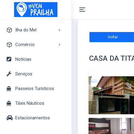
Ilha do Mel
Voltar
A Ilha do Mel
Comércio
Pontos Turísticos
CASA DA TIT
Pousadas
Notícias
Mapa Turístico
Camping
Serviços
Bares
Passeios Turísticos
Casas
Mercados
Táxis Náuticos
Lojas
Estacionamentos