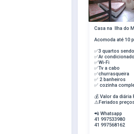
Casa na Ilha do 
Acomoda até 10 
✅3 quartos sendo
✅Ar condicionad
✅Wi-Fi
✅Tv a cabo
✅churrasqueira
✅ 2 banheiros
✅ cozinha compl
💰 Valor da diári
⚠️Feriados preço
📲 Whatsapp
41 997533980
41 997568162