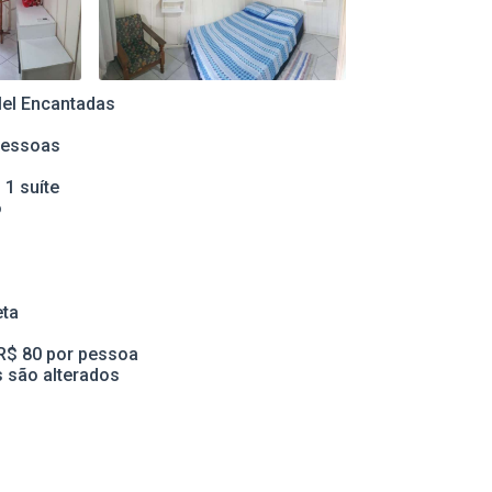
Mel Encantadas
pessoas
 1 suíte
o
eta
a R$ 80 por pessoa
s são alterados