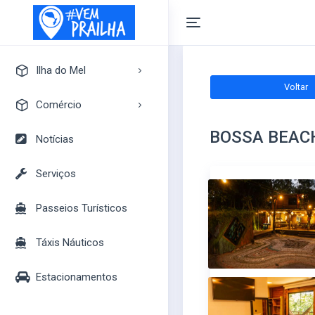
Ilha do Mel
Voltar
A Ilha do Mel
Comércio
Pontos Turísticos
BOSSA BEAC
Pousadas
Notícias
Mapa Turístico
Camping
Serviços
Bares
Passeios Turísticos
Casas
Mercados
Táxis Náuticos
Lojas
Estacionamentos