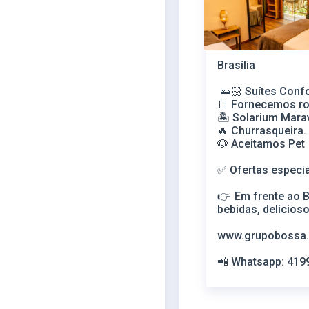
Brasília
🛌🏻 Suítes Confor
🍞
Fornecemos ro
🏝️ Solarium Mara
🔥
Churrasqueira.
🐶 Aceitamos Pet
✅ Ofertas especi
👉 Em frente ao 
bebidas, delicioso
www.grupobossa
📲 Whatsapp: 41