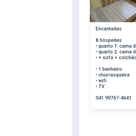
Encantadas
8 hóspedes
• quarto 1: cama d
• quarto 2: cama d
• + sofá + colchã
• 1 banheiro
• churrasqueira
• wifi
• TV
041 99767-4641