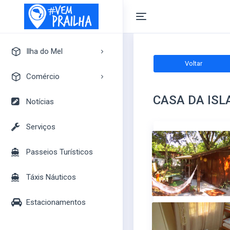
Ilha do Mel
Voltar
A Ilha do Mel
Comércio
Pontos Turísticos
CASA DA ISL
Pousadas
Notícias
Mapa Turístico
Camping
Serviços
Bares
Passeios Turísticos
Casas
Mercados
Táxis Náuticos
Lojas
Estacionamentos