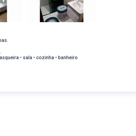
oas.
.
rasqueira • sala • cozinha • banheiro