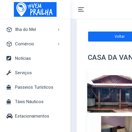
Ilha do Mel
Voltar
A Ilha do Mel
Comércio
Pontos Turísticos
CASA DA VA
Pousadas
Notícias
Mapa Turístico
Camping
Serviços
Bares
Passeios Turísticos
Casas
Mercados
Táxis Náuticos
Lojas
Estacionamentos