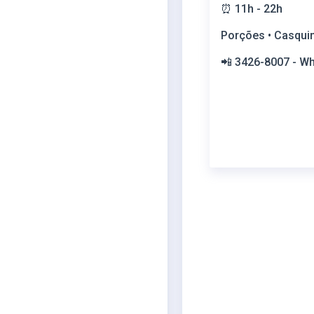
⏰ 11h - 22h
Porções • Casquinh
📲 3426-8007 - W