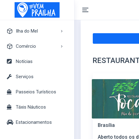
Ilha do Mel
A Ilha do Mel
Comércio
Pontos Turísticos
RESTAURANT
Pousadas
Notícias
Mapa Turístico
Camping
Serviços
Bares
Passeios Turísticos
Casas
Mercados
Táxis Náuticos
Lojas
Estacionamentos
Brasília
Aberto todos os d