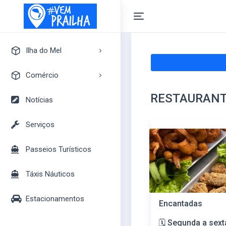
Ilha do Mel
A Ilha do Mel
Comércio
Pontos Turísticos
RESTAURANT
Pousadas
Notícias
Mapa Turístico
Camping
Serviços
Bares
Passeios Turísticos
Casas
Mercados
Táxis Náuticos
Lojas
Estacionamentos
Encantadas
🗓️ Segunda a sex