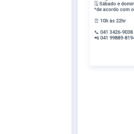
🗓️ Sábado e dom
*de acordo com o
⏰
10h às 22hr
📞 041 3426-903
📲 041 99889-819