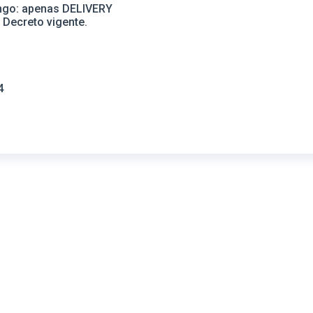
ingo: apenas DELIVERY
 Decreto vigente.
8
4