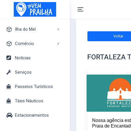
Ilha do Mel
Voltar
A Ilha do Mel
Comércio
Pontos Turísticos
FORTALEZA 
Pousadas
Notícias
Mapa Turístico
Camping
Serviços
Bares
Passeios Turísticos
Casas
Mercados
Táxis Náuticos
Lojas
Estacionamentos
Nossa agência est
Praia de Encantad