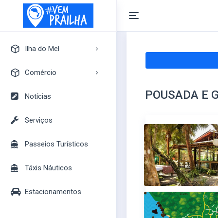
Ilha do Mel
A Ilha do Mel
Comércio
Pontos Turísticos
POUSADA E 
Pousadas
Notícias
Mapa Turístico
Camping
Serviços
Bares
Passeios Turísticos
Casas
Mercados
Táxis Náuticos
Lojas
Estacionamentos