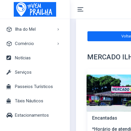
Ilha do Mel
Volta
A Ilha do Mel
Comércio
Pontos Turísticos
MERCADO IL
Pousadas
Notícias
Mapa Turístico
Camping
Serviços
Bares
Passeios Turísticos
Casas
Mercados
Táxis Náuticos
Lojas
Estacionamentos
Encantadas
*Horário de atend