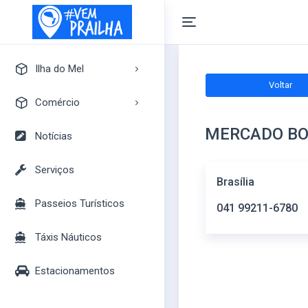
Ilha do Mel
Voltar
A Ilha do Mel
Comércio
Pontos Turísticos
MERCADO BO
Pousadas
Notícias
Mapa Turístico
Camping
Serviços
Brasília
Bares
Passeios Turísticos
Casas
041 99211-6780
Mercados
Táxis Náuticos
Lojas
Estacionamentos