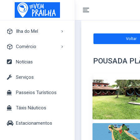
Ilha do Mel
Voltar
A Ilha do Mel
Comércio
Pontos Turísticos
POUSADA P
Pousadas
Notícias
Mapa Turístico
Camping
Serviços
Bares
Passeios Turísticos
Casas
Mercados
Táxis Náuticos
Lojas
Estacionamentos